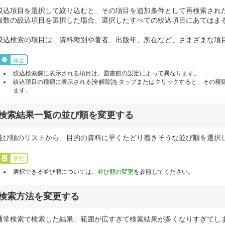
絞込項目を選択して絞り込むと、その項目を追加条件として再検索され
複数の絞込項目を選択した場合、選択したすべての絞込項目にあてはま
絞込検索の項目は、資料種別や著者、出版年、所在など、さまざまな項
補足
絞込検索欄に表示される項目は、図書館の設定によって異なります。
絞込項目の種類に表示される[全解除]をタップまたはクリックすると、その種
ます。
検索結果一覧の並び順を変更する
並び順のリストから、目的の資料に早くたどり着きそうな並び順を選択
参照
選択できる並び順については、
並び順の変更
を参照してください。
検索方法を変更する
通常検索で検索した結果、範囲が広すぎて検索結果が多くなりすぎてし