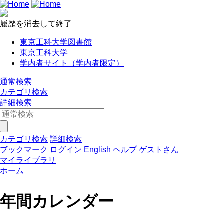
履歴を消去して終了
東京工科大学図書館
東京工科大学
学内者サイト（学内者限定）
通常検索
カテゴリ検索
詳細検索
カテゴリ検索
詳細検索
ブックマーク
ログイン
English
ヘルプ
ゲストさん
マイライブラリ
ホーム
年間カレンダー